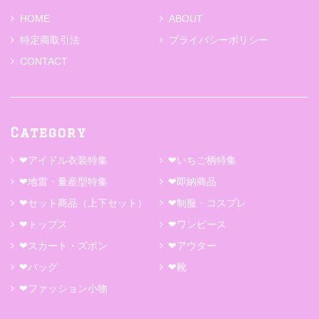
HOME
ABOUT
特定商取引法
プライバシーポリシー
CONTACT
Category
❤アイドル衣装特集
❤いちご柄特集
❤地雷・量産型特集
❤即納商品
❤セット商品（上下セット）
❤制服・コスプレ
❤トップス
❤ワンピース
❤スカート・ズボン
❤アウター
❤バッグ
❤靴
❤ファッション小物