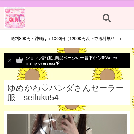
送料800円・沖縄は＋1000円（12000円以上で送料無料！）
ショップ評価は商品ページの一番下から💖We ca
n ship overseas💖
ゆめかわ♡パンダさんセーラー
服 seifuku54