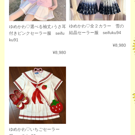
ゆめかわ♡全２カラー 雪の
ゆめかわ♡選べる袖丈♪うさ耳
結晶セーラー服 seifuku94
付きピンクセーラー服 seifu
ku91
¥8,980
¥8,980
ゆめかわ♡いちごセーラー