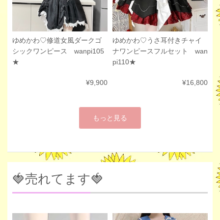
ゆめかわ♡修道女風ダークゴ
ゆめかわ♡うさ耳付きチャイ
シックワンピース wanpi105
ナワンピースフルセット wan
★
pi110★
¥9,900
¥16,800
もっと見る
🍓売れてます🍓