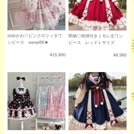
ゆめかわ♡ピンクロリィタワ
即納♡肉球付きミモレ丈ワン
ンピース wanpi88★
ピース レッドＬサイズ
¥15,800
¥8,980