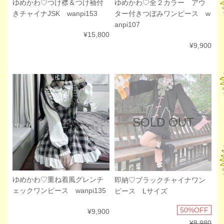
ゆめかわ♡全２カラー アウ
ゆめかわ♡つけ襟＆つけ袖付
ター付きつぼみワンピース w
きチャイナJSK wanpi153
anpi107
¥15,800
¥9,900
SOLD OUT
ゆめかわ♡重ね着風グレンチ
即納♡ブラックチャイナワン
ェックワンピース wanpi135
ピース Lサイズ
50%OFF
¥9,900
¥8,980