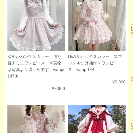
ゆめかわ♡全３カラー 切り
ゆめかわ♡全２カラー エプ
替えミニワンピース ※実物
ロン＆つけ袖付きワンピー
は写真より濃いめです wanpi
ス wanpi144
147★
¥9,900
¥9,900