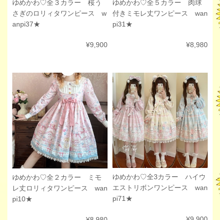
ゆめかわ♡全３カラー 桜う
ゆめかわ♡全５カラー 肉球
さぎのロリィタワンピース w
付きミモレ丈ワンピース wan
anpi37★
pi31★
¥9,900
¥8,980
ゆめかわ♡全3カラー ハイウ
ゆめかわ♡全２カラー ミモ
エストリボンワンピース wan
レ丈ロリィタワンピース wan
pi71★
pi10★
¥9,900
¥8,980