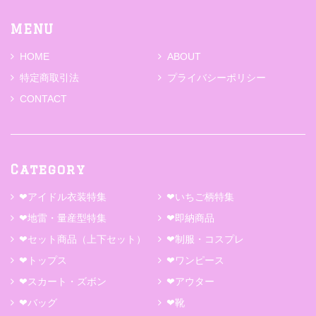
MENU
HOME
ABOUT
特定商取引法
プライバシーポリシー
CONTACT
Category
❤アイドル衣装特集
❤いちご柄特集
❤地雷・量産型特集
❤即納商品
❤セット商品（上下セット）
❤制服・コスプレ
❤トップス
❤ワンピース
❤スカート・ズボン
❤アウター
❤バッグ
❤靴