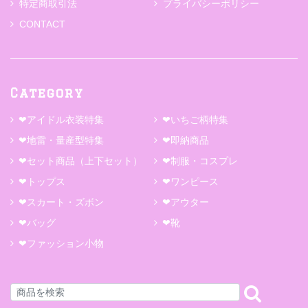
特定商取引法
プライバシーポリシー
CONTACT
Category
❤アイドル衣装特集
❤いちご柄特集
❤地雷・量産型特集
❤即納商品
❤セット商品（上下セット）
❤制服・コスプレ
❤トップス
❤ワンピース
❤スカート・ズボン
❤アウター
❤バッグ
❤靴
❤ファッション小物