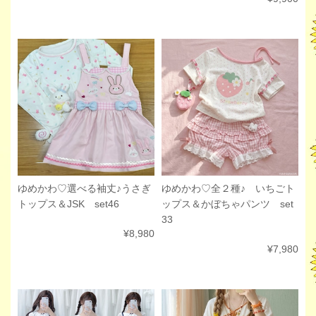
ゆめかわ♡選べる袖丈♪うさぎ
ゆめかわ♡全２種♪ いちごト
トップス＆JSK set46
ップス＆かぼちゃパンツ set
33
¥8,980
¥7,980