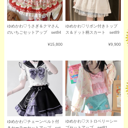
ゆめかわ♡うさぎ＆クマさん
ゆめかわ♡リボン付きトップ
のいちごセットアップ set84
ス＆ドット柄スカート set89
¥15,800
¥9,900
ゆめかわ♡ストロベリーシー
ゆめかわ♡チェーンベルト付
プセットアップ set81
きセーラーセットアップ set