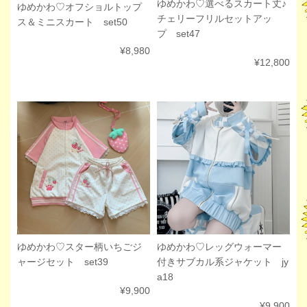
ゆめかわ♡選べるスカート丈♪
ゆめかわ♡オフショルトップ
チェリーフリルセットアッ
ス＆ミニスカート set50
プ set47
¥8,980
¥12,800
ゆめかわ♡スター柄いちごジ
ゆめかわ♡レッグウォーマー
ャージセット set39
付きサブカル系ジャケット jy
a18
¥9,900
¥9,900