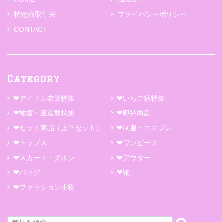
特定商取引法
プライバシーポリシー
CONTACT
Category
❤アイドル衣装特集
❤いちご柄特集
❤地雷・量産型特集
❤即納商品
❤セット商品（上下セット）
❤制服・コスプレ
❤トップス
❤ワンピース
❤スカート・ズボン
❤アウター
❤バッグ
❤靴
❤ファッション小物