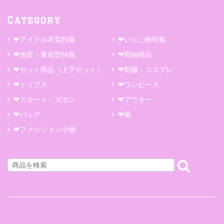
Category
❤アイドル衣装特集
❤いちご柄特集
❤地雷・量産型特集
❤即納商品
❤セット商品（上下セット）
❤制服・コスプレ
❤トップス
❤ワンピース
❤スカート・ズボン
❤アウター
❤バッグ
❤靴
❤ファッション小物