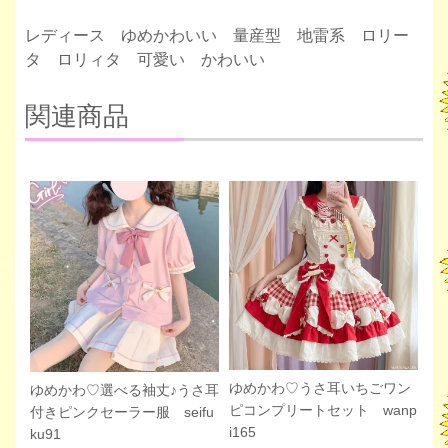
レディース ゆめかわいい 量産型 地雷系 ロリー
タ ロリィタ 可愛い かわいい
関連商品
ゆめかわ♡うさ耳いちごワン
ゆめかわ♡選べる袖丈♪うさ耳
ピコンプリートセット wanp
付きピンクセーラー服 seifu
i165
ku91