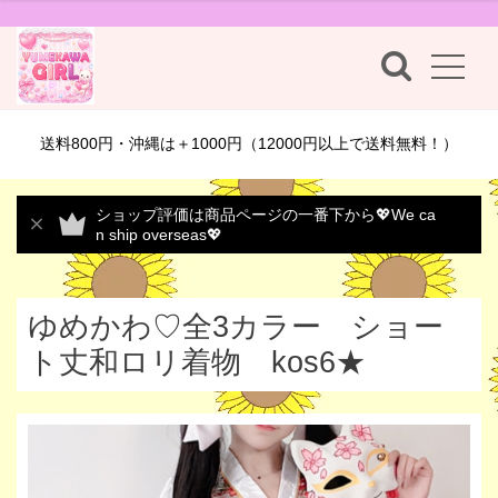
送料800円・沖縄は＋1000円（12000円以上で送料無料！）
ショップ評価は商品ページの一番下から💖We ca
n ship overseas💖
ゆめかわ♡全3カラー ショー
ト丈和ロリ着物 kos6★