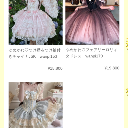
ゆめかわ♡フェアリーロリィ
ゆめかわ♡つけ襟＆つけ袖付
タドレス wanpi179
きチャイナJSK wanpi153
¥19,800
¥15,800