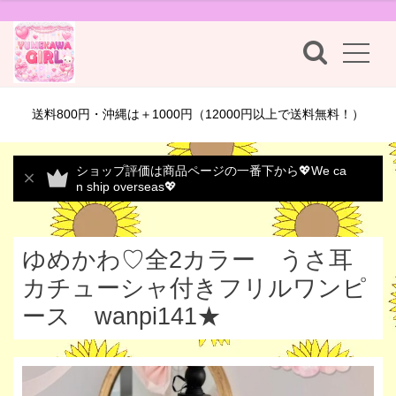
送料800円・沖縄は＋1000円（12000円以上で送料無料！）
ショップ評価は商品ページの一番下から💖We ca
n ship overseas💖
ゆめかわ♡全2カラー うさ耳
カチューシャ付きフリルワンピ
ース wanpi141★