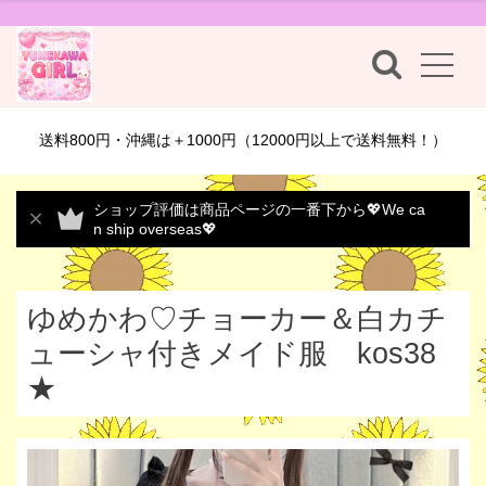
送料800円・沖縄は＋1000円（12000円以上で送料無料！）
ショップ評価は商品ページの一番下から💖We ca
n ship overseas💖
ゆめかわ♡チョーカー＆白カチ
ューシャ付きメイド服 kos38
★