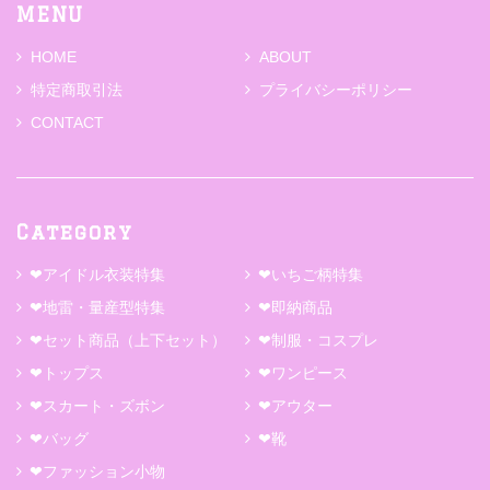
MENU
HOME
ABOUT
特定商取引法
プライバシーポリシー
CONTACT
Category
❤アイドル衣装特集
❤いちご柄特集
❤地雷・量産型特集
❤即納商品
❤セット商品（上下セット）
❤制服・コスプレ
❤トップス
❤ワンピース
❤スカート・ズボン
❤アウター
❤バッグ
❤靴
❤ファッション小物