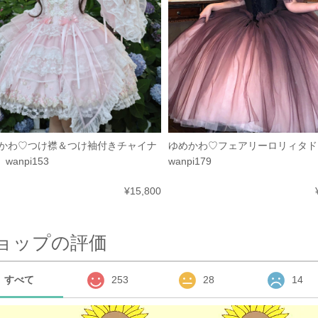
ゆめかわ♡フェアリーロリィタ
かわ♡つけ襟＆つけ袖付きチャイナ
wanpi179
 wanpi153
¥15,800
ョップの評価
すべて
253
28
14