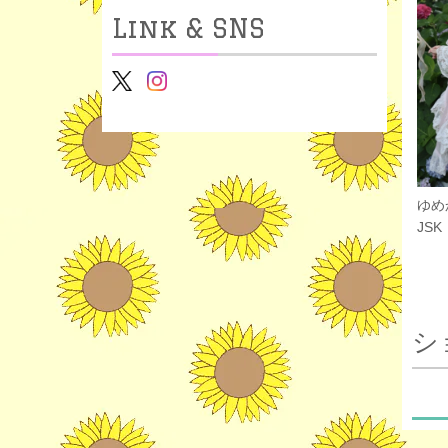
Link & SNS
ゆめ
JSK
シ