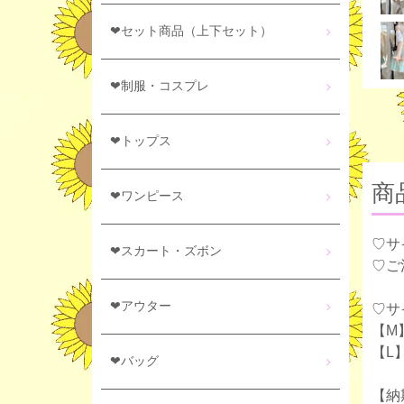
❤セット商品（上下セット）
❤制服・コスプレ
❤トップス
商
❤ワンピース
♡サ
❤スカート・ズボン
♡ご
❤アウター
♡サ
【M】
【L】
❤バッグ
【納