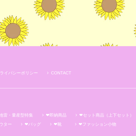
ライバシーポリシー
CONTACT
地雷・量産型特集
❤即納商品
❤セット商品（上下セット）
ウター
❤バッグ
❤靴
❤ファッション小物