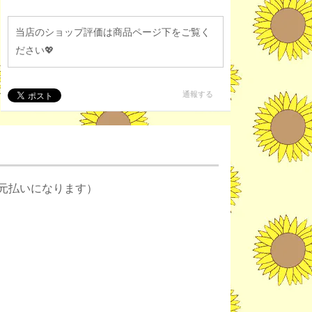
当店のショップ評価は商品ページ下をご覧く
ださい💖
通報する
元払いになります）