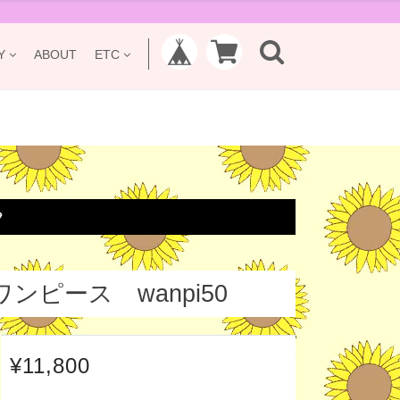
Y
ABOUT
ETC

ピース wanpi50
¥11,800