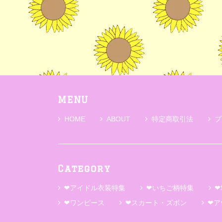
MENU
HOME
ABOUT
特定商取引法
プ
Category
❤アイドル衣装特集
❤いちご柄特集
❤
❤ワンピース
❤スカート・ズボン
❤ア