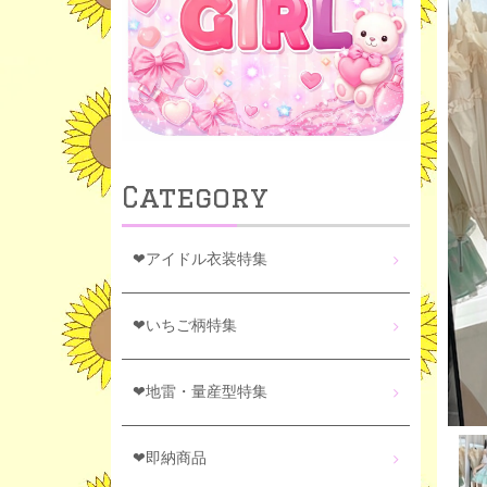
Category
❤アイドル衣装特集
❤いちご柄特集
❤地雷・量産型特集
❤即納商品