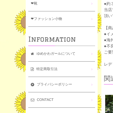
❤靴
●約
当店
頂い
❤ファッション小物
【商
●イ
Information
●海
●不
ご要
ゆめかわガールについて
レデ
特定商取引法
関
プライバシーポリシー
CONTACT