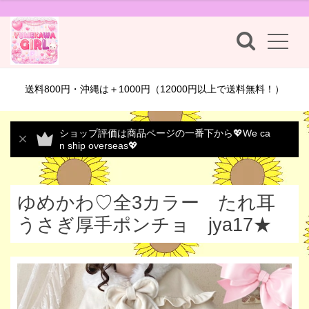
送料800円・沖縄は＋1000円（12000円以上で送料無料！）
ショップ評価は商品ページの一番下から💖We ca
n ship overseas💖
ゆめかわ♡全3カラー たれ耳
うさぎ厚手ポンチョ jya17★