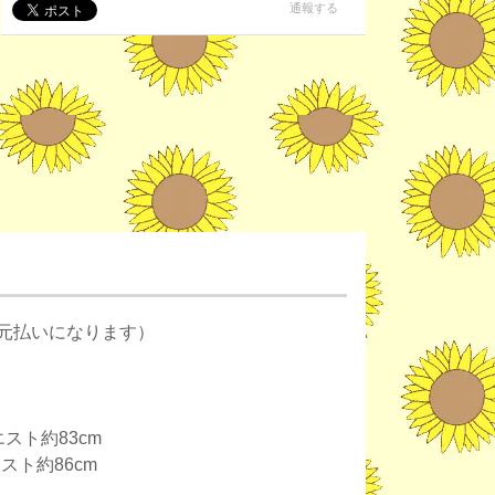
通報する
元払いになります）
エスト約83cm
エスト約86cm