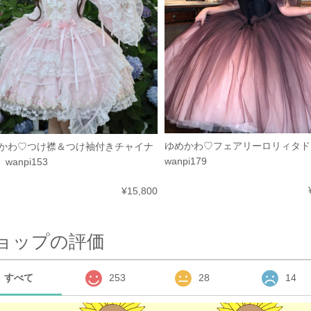
ゆめかわ♡フェアリーロリィタ
かわ♡つけ襟＆つけ袖付きチャイナ
wanpi179
 wanpi153
¥15,800
ョップの評価
すべて
253
28
14