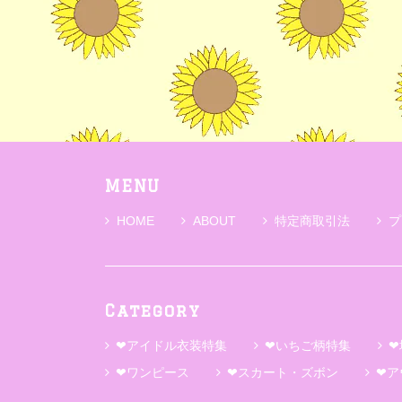
MENU
HOME
ABOUT
特定商取引法
プ
Category
❤アイドル衣装特集
❤いちご柄特集
❤
❤ワンピース
❤スカート・ズボン
❤ア