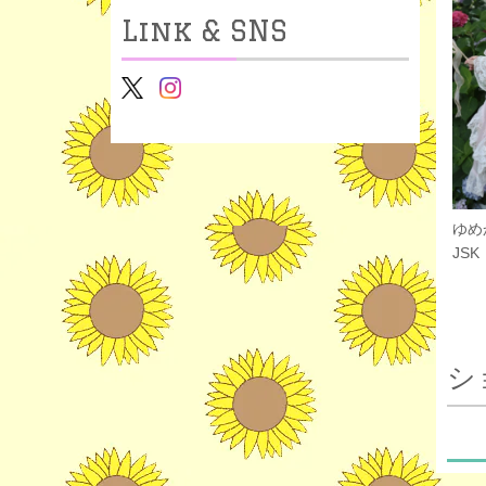
Link & SNS
ゆめ
JSK
シ