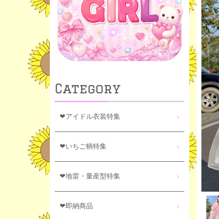
Category
❤アイドル衣装特集
❤いちご柄特集
❤地雷・量産型特集
❤即納商品