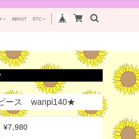
Y
ABOUT
ETC

ス wanpi140★
¥7,980