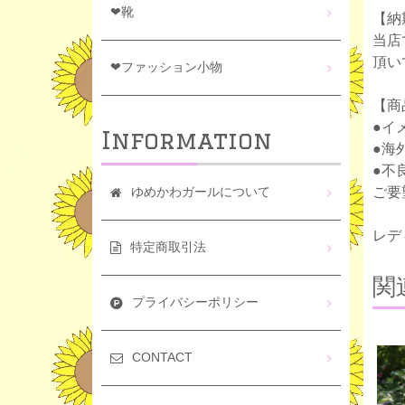
❤靴
【納
当店
頂い
❤ファッション小物
【商
●イ
Information
●海
●不
ご要
ゆめかわガールについて
レデ
特定商取引法
関
プライバシーポリシー
CONTACT