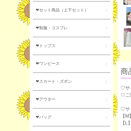
❤セット商品（上下セット）
❤制服・コスプレ
❤トップス
❤ワンピース
商
❤スカート・ズボン
♡サ
♡ご
❤アウター
♡サ
【M】
❤バッグ
【L】