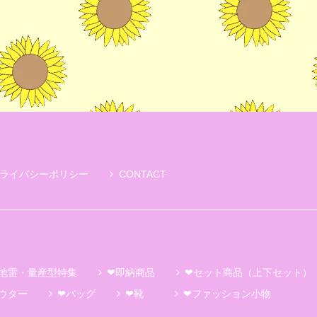
ライバシーポリシー
CONTACT
地雷・量産型特集
❤即納商品
❤セット商品（上下セット）
ウター
❤バッグ
❤靴
❤ファッション小物