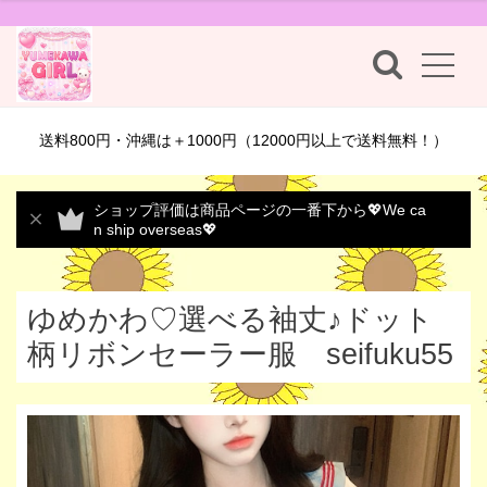
送料800円・沖縄は＋1000円（12000円以上で送料無料！）
ショップ評価は商品ページの一番下から💖We ca
n ship overseas💖
ゆめかわ♡選べる袖丈♪ドット
柄リボンセーラー服 seifuku55