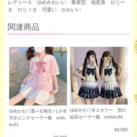
レディース ゆめかわいい 量産型 地雷系 ロリー
タ ロリィタ 可愛い かわいい
関連商品
ゆめかわ♡全２カラー 雪の
ゆめかわ♡選べる袖丈♪うさ耳
結晶セーラー服 seifuku94
付きピンクセーラー服 seifu
ku91
¥8,980