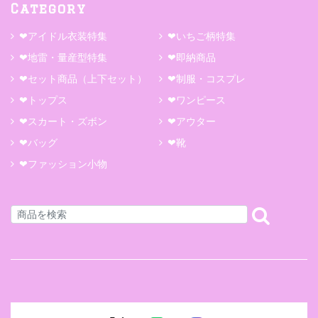
Category
❤アイドル衣装特集
❤いちご柄特集
❤地雷・量産型特集
❤即納商品
❤セット商品（上下セット）
❤制服・コスプレ
❤トップス
❤ワンピース
❤スカート・ズボン
❤アウター
❤バッグ
❤靴
❤ファッション小物