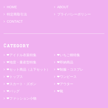
HOME
ABOUT
特定商取引法
プライバシーポリシー
CONTACT
Category
❤アイドル衣装特集
❤いちご柄特集
❤地雷・量産型特集
❤即納商品
❤セット商品（上下セット）
❤制服・コスプレ
❤トップス
❤ワンピース
❤スカート・ズボン
❤アウター
❤バッグ
❤靴
❤ファッション小物