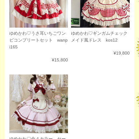
ゆめかわ♡ギンガムチェック
ゆめかわ♡うさ耳いちごワン
メイド風ドレス kos12
ピコンプリートセット wanp
i165
¥19,800
¥15,800
ゆめかわ♡全４カラー セー