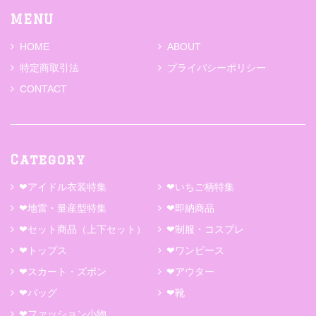
MENU
HOME
ABOUT
特定商取引法
プライバシーポリシー
CONTACT
Category
❤アイドル衣装特集
❤いちご柄特集
❤地雷・量産型特集
❤即納商品
❤セット商品（上下セット）
❤制服・コスプレ
❤トップス
❤ワンピース
❤スカート・ズボン
❤アウター
❤バッグ
❤靴
❤ファッション小物