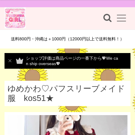
送料800円・沖縄は＋1000円（12000円以上で送料無料！）
ショップ評価は商品ページの一番下から💖We ca
n ship overseas💖
ゆめかわ♡パフスリーブメイド
服 kos51★