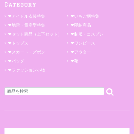
Category
❤アイドル衣装特集
❤いちご柄特集
❤地雷・量産型特集
❤即納商品
❤セット商品（上下セット）
❤制服・コスプレ
❤トップス
❤ワンピース
❤スカート・ズボン
❤アウター
❤バッグ
❤靴
❤ファッション小物