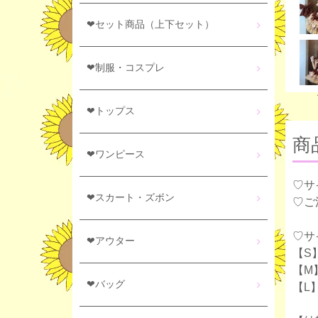
❤セット商品（上下セット）
❤制服・コスプレ
❤トップス
商
❤ワンピース
♡サ
❤スカート・ズボン
♡ご
♡サ
❤アウター
【S】
【M】
❤バッグ
【L】