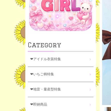
Category
❤アイドル衣装特集
❤いちご柄特集
❤地雷・量産型特集
❤即納商品