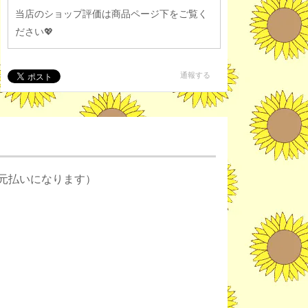
当店のショップ評価は商品ページ下をご覧く
ださい💖
通報する
元払いになります）