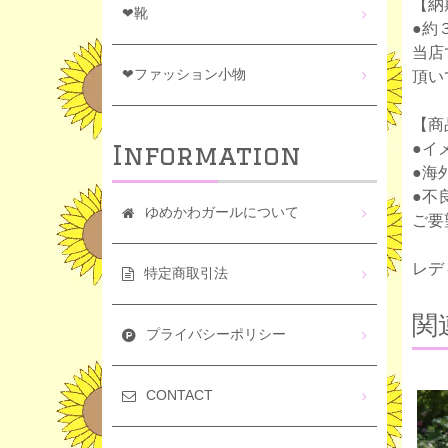
【納
❤靴
●約
当店
❤ファッション小物
頂い
【商
Information
●イ
●海
●不
ゆめかわガールについて
ご要
レデ
特定商取引法
関
プライバシーポリシー
CONTACT