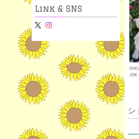
Link & SNS
ゆめ
JSK
シ