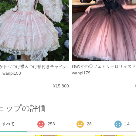
ゆめかわ♡フェアリーロリィタ
かわ♡つけ襟＆つけ袖付きチャイナ
wanpi179
 wanpi153
¥15,800
ョップの評価
すべて
253
28
14