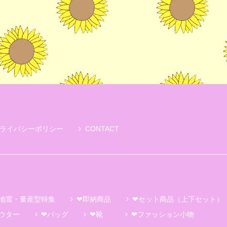
ライバシーポリシー
CONTACT
地雷・量産型特集
❤即納商品
❤セット商品（上下セット）
ウター
❤バッグ
❤靴
❤ファッション小物