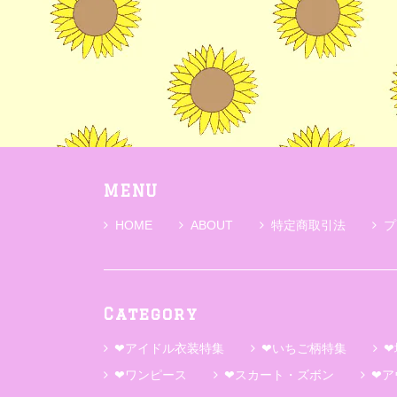
MENU
HOME
ABOUT
特定商取引法
プ
Category
❤アイドル衣装特集
❤いちご柄特集
❤
❤ワンピース
❤スカート・ズボン
❤ア