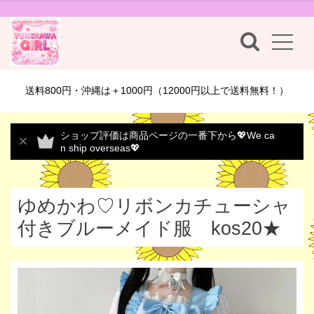
送料800円・沖縄は＋1000円（12000円以上で送料無料！）
ショップ評価は商品ページの一番下から💖We ca
n ship overseas💖
ゆめかわ♡リボンカチューシャ
付きブルーメイド服 kos20★