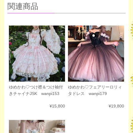
関連商品
ゆめかわ♡フェアリーロリィ
ゆめかわ♡つけ襟＆つけ袖付
タドレス wanpi179
きチャイナJSK wanpi153
¥19,800
¥15,800