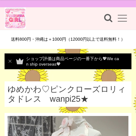
送料800円・沖縄は＋1000円（12000円以上で送料無料！）
ショップ評価は商品ページの一番下から💖We ca
n ship overseas💖
ゆめかわ♡ピンクローズロリィ
タドレス wanpi25★