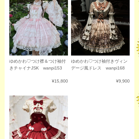
ゆめかわ♡つけ袖付きヴィン
ゆめかわ♡つけ襟＆つけ袖付
デージ風ドレス wanpi168
きチャイナJSK wanpi153
¥9,900
¥15,800