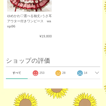
ゆめかわ♡選べる袖丈♪うさ耳
アウター付きワンピース wa
npi96
¥19,800
ショップの評価
すべて
253
28
14