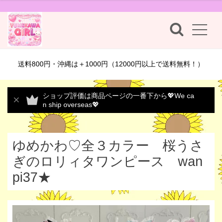
送料800円・沖縄は＋1000円（12000円以上で送料無料！）
ショップ評価は商品ページの一番下から💖We ca
n ship overseas💖
ゆめかわ♡全３カラー 桜うさ
ぎのロリィタワンピース wan
pi37★