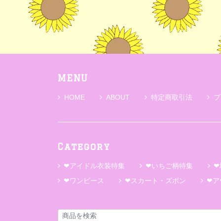
MENU
HOME
ABOUT
特定商取引法
プ
Category
❤アイドル衣装特集
❤いちご柄特集
❤
❤ワンピース
❤スカート・ズボン
❤ア