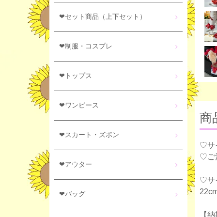
❤セット商品（上下セット）
❤制服・コスプレ
❤トップス
❤ワンピース
商
❤スカート・ズボン
♡サ
♡ご
❤アウター
♡サ
22c
❤バッグ
【納