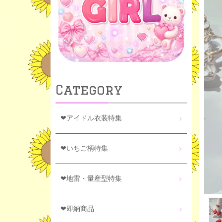
Category
❤アイドル衣装特集
❤いちご柄特集
❤地雷・量産型特集
❤即納商品