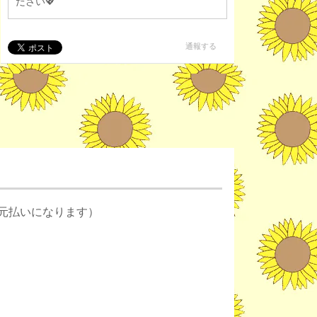
ださい💖
通報する
元払いになります）