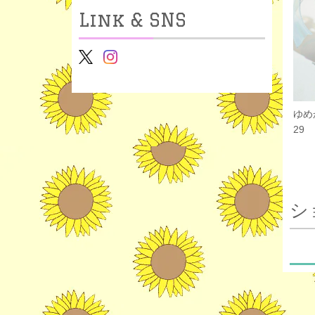
Link & SNS
ゆめ
29
シ