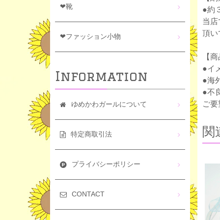
❤靴
●約
当店
頂い
❤ファッション小物
【商
●イ
Information
●海
●不
ご要
ゆめかわガールについて
関
特定商取引法
プライバシーポリシー
CONTACT