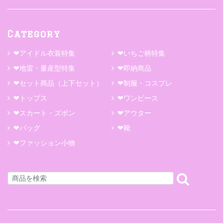
Category
❤アイドル衣装特集
❤いちご柄特集
❤地雷・量産型特集
❤即納商品
❤セット商品（上下セット）
❤制服・コスプレ
❤トップス
❤ワンピース
❤スカート・ズボン
❤アウター
❤バッグ
❤靴
❤ファッション小物