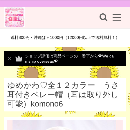
送料800円・沖縄は＋1000円（12000円以上で送料無料！）
ショップ評価は商品ページの一番下から💖We ca
n ship overseas💖
ゆめかわ♡全１２カラー うさ
耳付きベレー帽（耳は取り外し
可能）komono6