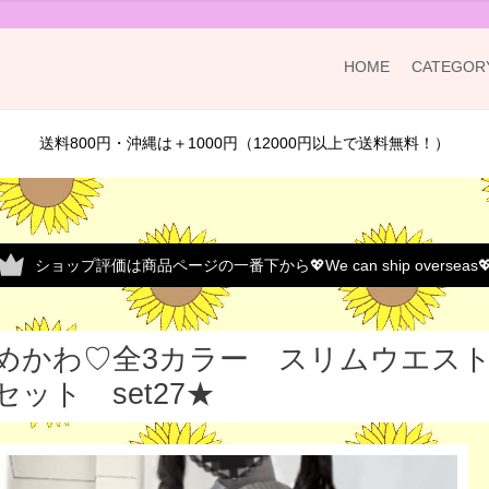
HOME
CATEGOR
送料800円・沖縄は＋1000円（12000円以上で送料無料！）
ショップ評価は商品ページの一番下から💖We can ship overseas
めかわ♡全3カラー スリムウエス
セット set27★