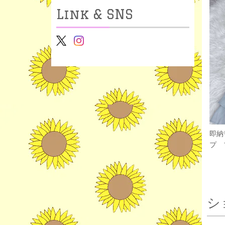
Link & SNS
即納
プ 
シ