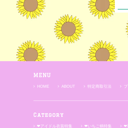
MENU
HOME
ABOUT
特定商取引法
プ
Category
❤アイドル衣装特集
❤いちご柄特集
❤