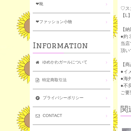
❤靴
♡ス
【L】
❤ファッション小物
【納
●約
Information
当店
頂い
ゆめかわガールについて
【商
●イ
●海
特定商取引法
●不
ご要
プライバシーポリシー
関
CONTACT