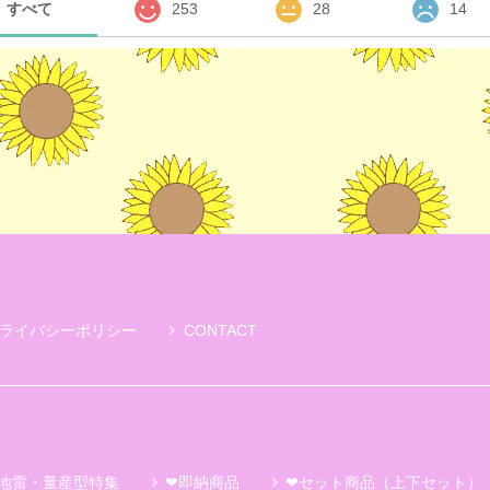
すべて
253
28
14
ライバシーポリシー
CONTACT
地雷・量産型特集
❤即納商品
❤セット商品（上下セット）