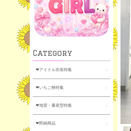
Category
❤アイドル衣装特集
❤いちご柄特集
❤地雷・量産型特集
❤即納商品