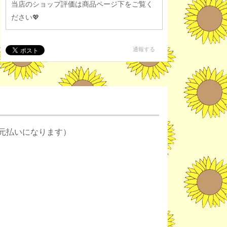
当店のショップ評価は商品ページ下をご覧く
ださい💖
通報する
元払いになります）