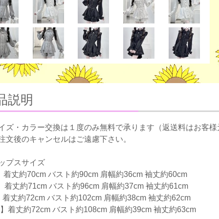
品説明
イズ・カラー交換は１度のみ無料で承ります（返送料はお客様
注文後のキャンセルはご遠慮下さい。
ップスサイズ
着丈約70cm バスト約90cm 肩幅約36cm 袖丈約60cm
】着丈約71cm バスト約96cm 肩幅約37cm 袖丈約61cm
着丈約72cm バスト約102cm 肩幅約38cm 袖丈約62cm
】着丈約72cm バスト約108cm 肩幅約39cm 袖丈約63cm