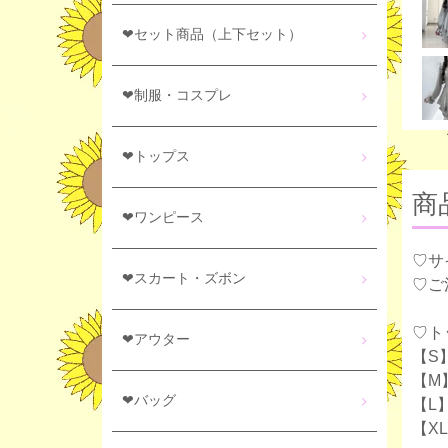
❤セット商品（上下セット）
❤制服・コスプレ
❤トップス
商
❤ワンピース
♡サ
❤スカート・ズボン
♡ご
♡ト
❤アウター
【S】
【M
❤バッグ
【L】
【XL