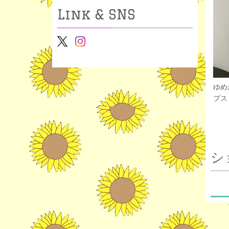
Link & SNS
ゆめ
プス 
シ