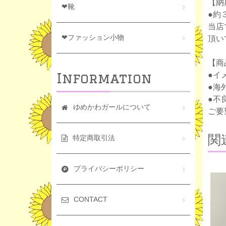
【納
❤靴
●約
当店
❤ファッション小物
頂い
【商
Information
●イ
●海
●不
ゆめかわガールについて
ご要
関
特定商取引法
プライバシーポリシー
CONTACT