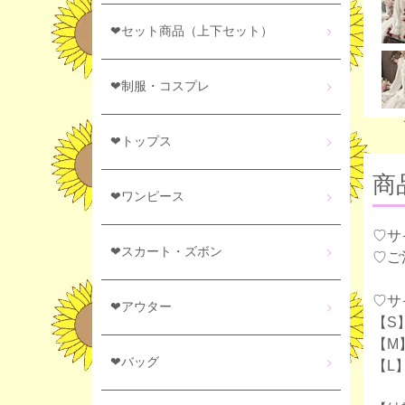
❤セット商品（上下セット）
❤制服・コスプレ
❤トップス
商
❤ワンピース
♡サ
❤スカート・ズボン
♡ご
♡サ
❤アウター
【S
【M
❤バッグ
【L】