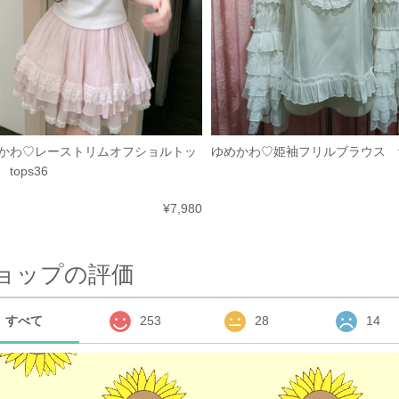
かわ♡レーストリムオフショルトッ
ゆめかわ♡姫袖フリルブラウス to
tops36
¥7,980
ョップの評価
すべて
253
28
14