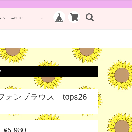
Y
ABOUT
ETC

ンブラウス tops26
¥5,980