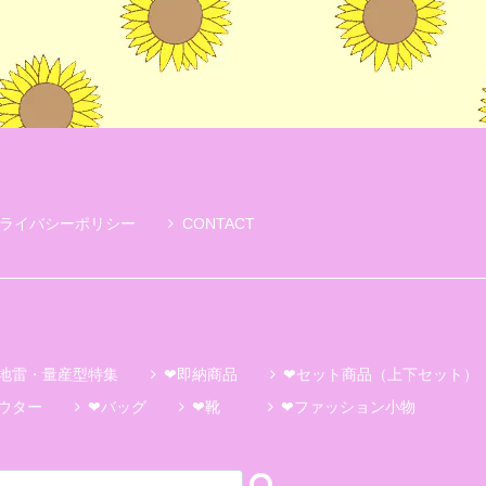
ライバシーポリシー
CONTACT
地雷・量産型特集
❤即納商品
❤セット商品（上下セット）
ウター
❤バッグ
❤靴
❤ファッション小物