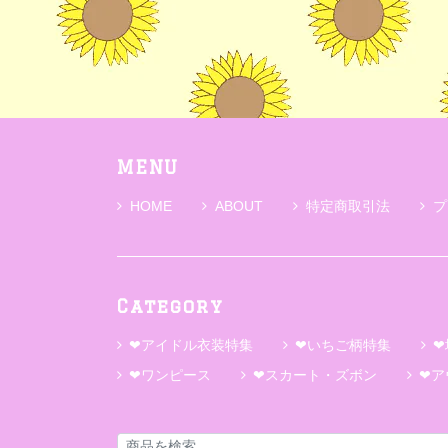
MENU
HOME
ABOUT
特定商取引法
プ
Category
❤アイドル衣装特集
❤いちご柄特集
❤
❤ワンピース
❤スカート・ズボン
❤ア