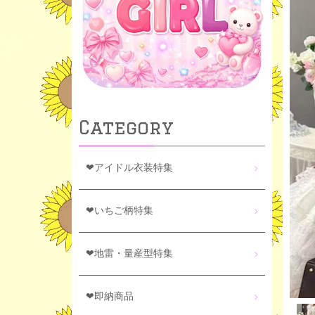
Category
❤アイドル衣装特集
❤いちご柄特集
❤地雷・量産型特集
❤即納商品