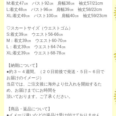
M:着丈47㎝ バスト92㎝ 肩幅38㎝ 袖丈57/21cm
L:着丈48㎝ バスト96㎝ 肩幅39㎝ 袖丈58/22cm
XL:着丈49㎝ バスト100㎝ 肩幅40㎝ 袖丈59/23cm
♡スカートサイズ（ウエストゴム）
S:着丈39㎝ ウエスト56-66㎝
M：着丈39㎝ ウエスト60-70㎝
L：着丈39㎝ ウエスト64-74㎝
XL:着丈39㎝ ウエスト68-78㎝
【納期について】
●約３～４週間。（２０日前後で発送・５日～６日で
お届けのイメージ）
当店では、ご注文後に海外より仕入れを開始するた
め、お届けまでにお時間を
頂いております。ご了承ください。
【商品・返品について】
●イメージ違いなどの返品は受け付けておりません。