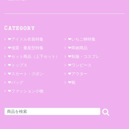
Category
❤アイドル衣装特集
❤いちご柄特集
❤地雷・量産型特集
❤即納商品
❤セット商品（上下セット）
❤制服・コスプレ
❤トップス
❤ワンピース
❤スカート・ズボン
❤アウター
❤バッグ
❤靴
❤ファッション小物