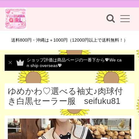
送料800円・沖縄は＋1000円（12000円以上で送料無料！）
ショップ評価は商品ページの一番下から💖We ca
n ship overseas💖
ゆめかわ♡選べる袖丈♪肉球付
き白黒セーラー服 seifuku81