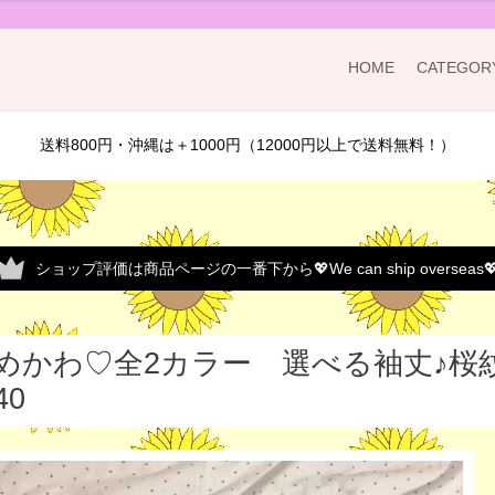
HOME
CATEGOR
送料800円・沖縄は＋1000円（12000円以上で送料無料！）
ショップ評価は商品ページの一番下から💖We can ship overseas
めかわ♡全2カラー 選べる袖丈♪桜紋
40