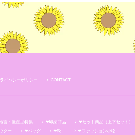
ライバシーポリシー
CONTACT
地雷・量産型特集
❤即納商品
❤セット商品（上下セット）
ウター
❤バッグ
❤靴
❤ファッション小物