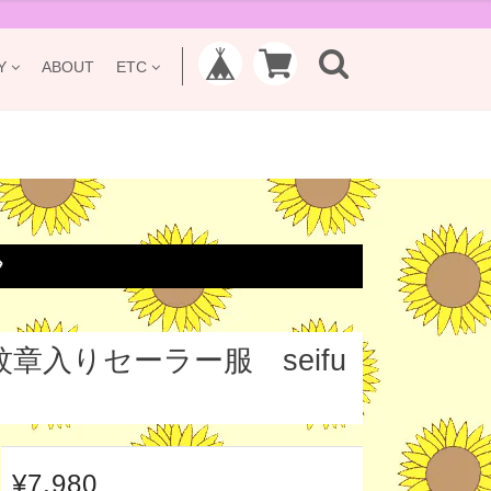
Y
ABOUT
ETC

章入りセーラー服 seifu
¥7,980