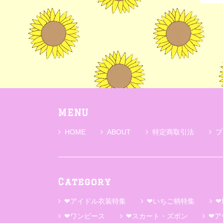
MENU
HOME
ABOUT
特定商取引法
プ
Category
❤アイドル衣装特集
❤いちご柄特集
❤
❤ワンピース
❤スカート・ズボン
❤ア