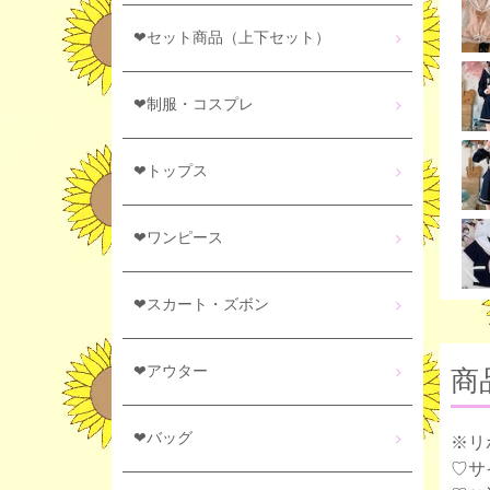
❤セット商品（上下セット）
❤制服・コスプレ
❤トップス
❤ワンピース
❤スカート・ズボン
❤アウター
商
❤バッグ
※リ
♡サ