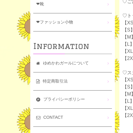
♡ご
❤靴
♡ト
❤ファッション小物
【XS
【S】
【M】
Information
【L】
【XL
【2X
ゆめかわガールについて
♡ス
【XS
特定商取引法
【S】
【M
プライバシーポリシー
【L】
【XL
【2X
CONTACT