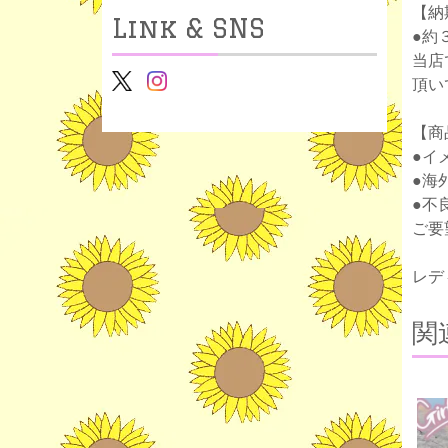
【納
Link & SNS
●約
当店
頂い
【商
●イ
●海
●不
ご要
レデ
関