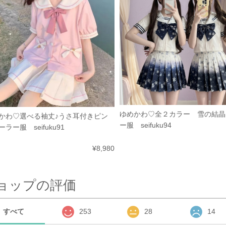
ゆめかわ♡全２カラー 雪の結晶
かわ♡選べる袖丈♪うさ耳付きピン
ー服 seifuku94
ラー服 seifuku91
¥8,980
ョップの評価
すべて
253
28
14