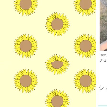
ゆめ
クセー
シ