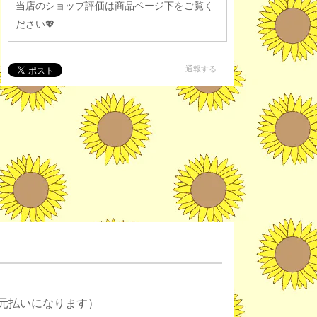
当店のショップ評価は商品ページ下をご覧く
ださい💖
通報する
元払いになります）