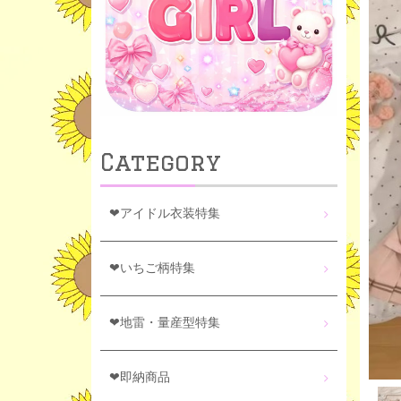
Category
❤アイドル衣装特集
❤いちご柄特集
❤地雷・量産型特集
❤即納商品