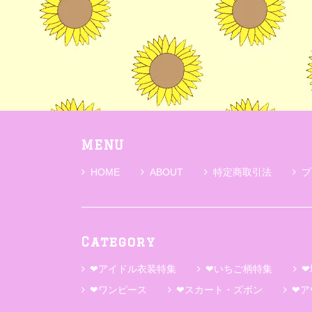
MENU
HOME
ABOUT
特定商取引法
プ
Category
❤アイドル衣装特集
❤いちご柄特集
❤
❤ワンピース
❤スカート・ズボン
❤ア