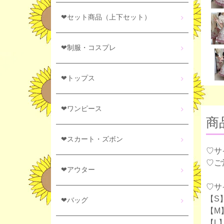
❤セット商品（上下セット）
❤制服・コスプレ
❤トップス
❤ワンピース
商
❤スカート・ズボン
♡サ
♡ご
❤アウター
♡サ
【S
❤バッグ
【M
【L