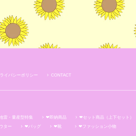
ライバシーポリシー
CONTACT
地雷・量産型特集
❤即納商品
❤セット商品（上下セット）
ウター
❤バッグ
❤靴
❤ファッション小物