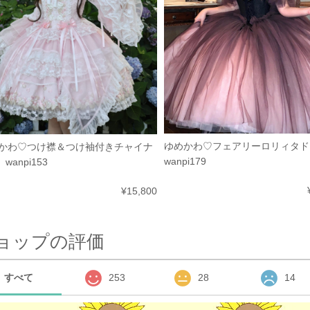
ゆめかわ♡フェアリーロリィタ
かわ♡つけ襟＆つけ袖付きチャイナ
wanpi179
 wanpi153
¥15,800
ョップの評価
すべて
253
28
14