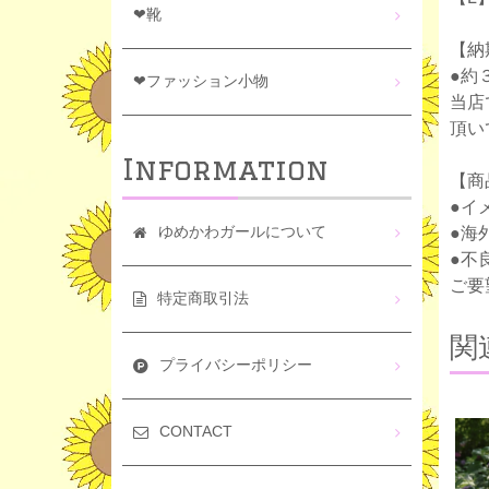
❤靴
【納
●約
❤ファッション小物
当店
頂い
Information
【商
●イ
ゆめかわガールについて
●海
●不
ご要
特定商取引法
関
プライバシーポリシー
CONTACT