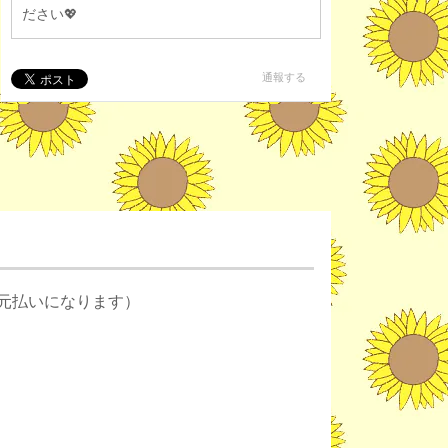
ださい💖
通報する
元払いになります）