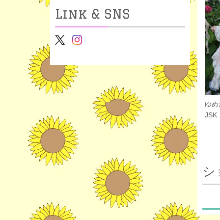
Link & SNS
ゆめ
JSK
シ