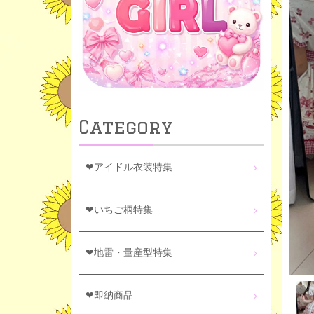
Category
❤アイドル衣装特集
❤いちご柄特集
❤地雷・量産型特集
❤即納商品