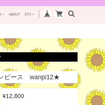
Y
ABOUT
ETC

ース wanpi12★
¥12,800