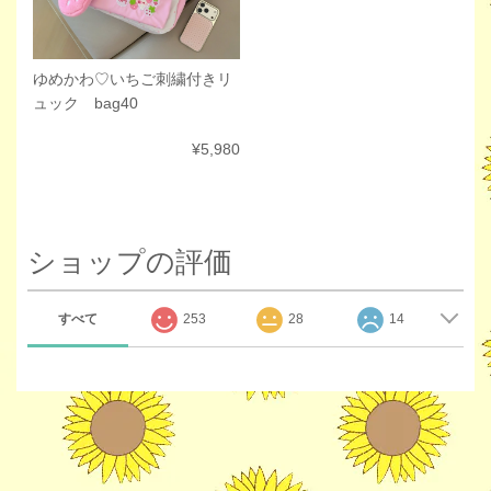
ゆめかわ♡いちご刺繍付きリ
ュック bag40
¥5,980
ショップの評価
すべて
253
28
14