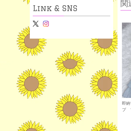
関
Link & SNS
即納
プ 