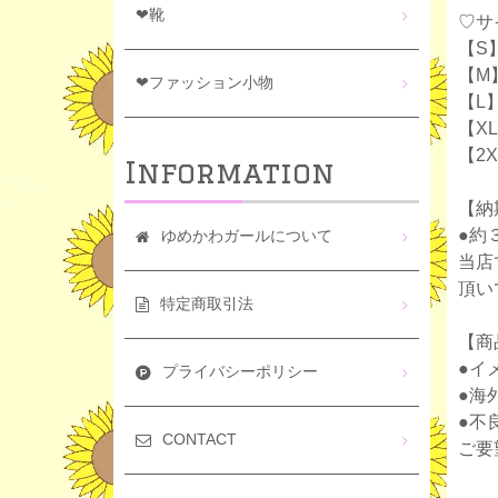
❤靴
♡サ
【S
【M
❤ファッション小物
【L
【X
【2
Information
【納
●約
ゆめかわガールについて
当店
頂い
特定商取引法
【商
●イ
プライバシーポリシー
●海
●不
CONTACT
ご要