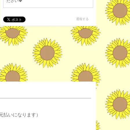
ださい💖
通報する
元払いになります）