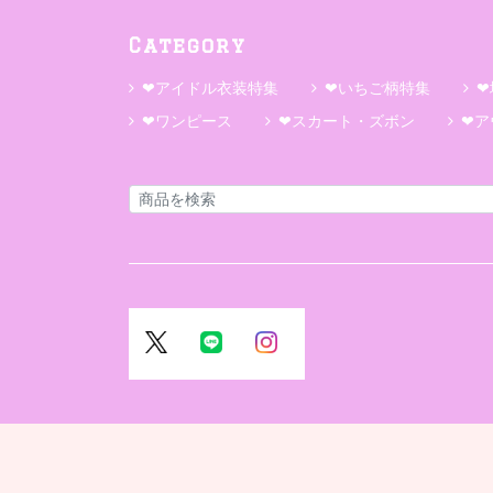
Category
❤アイドル衣装特集
❤いちご柄特集
❤
❤ワンピース
❤スカート・ズボン
❤ア