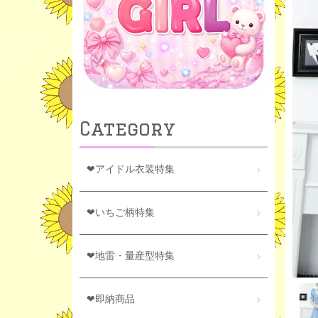
Category
❤アイドル衣装特集
❤いちご柄特集
❤地雷・量産型特集
❤即納商品