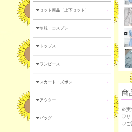
❤セット商品（上下セット）
❤制服・コスプレ
❤トップス
❤ワンピース
❤スカート・ズボン
商
❤アウター
※実
♡サ
❤バッグ
♡ご