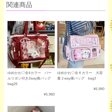
関連商品
ゆめかわ♡全６カラー 大容
ゆめかわ♡全4カラー パー
量２way痛バッグ bag3
ルリボン付き2way痛バッグ
bag26
¥6,980
¥5,980