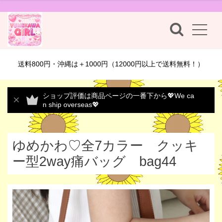
送料800円・沖縄は＋1000円（12000円以上で送料無料！）
ショップ評価は商品ページの一番下から💖We ca
n ship overseas💖
ゆめかわ♡全7カラー クッキ
ー型2way痛バッグ bag44