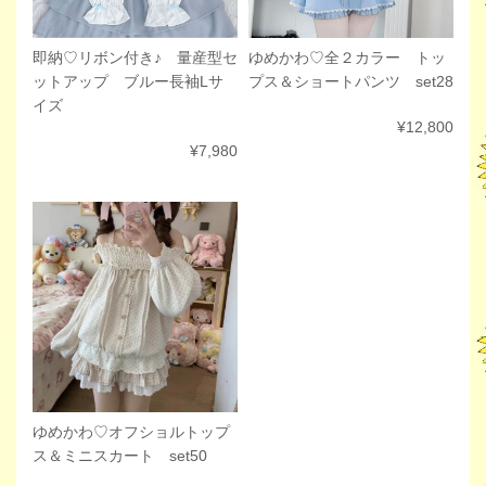
ゆめかわ♡全２カラー トッ
即納♡リボン付き♪ 量産型セ
プス＆ショートパンツ set28
ットアップ ブルー長袖Lサ
イズ
¥12,800
¥7,980
ゆめかわ♡オフショルトップ
ス＆ミニスカート set50