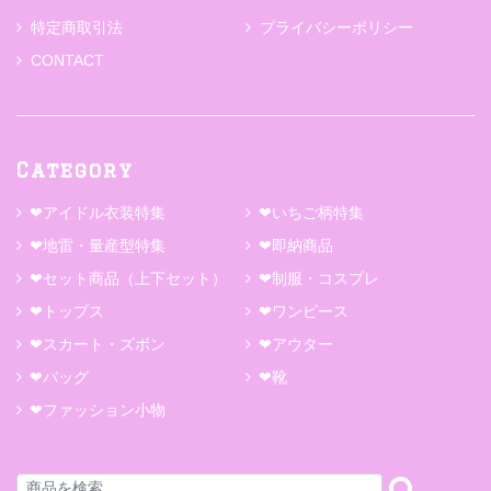
特定商取引法
プライバシーポリシー
CONTACT
Category
❤アイドル衣装特集
❤いちご柄特集
❤地雷・量産型特集
❤即納商品
❤セット商品（上下セット）
❤制服・コスプレ
❤トップス
❤ワンピース
❤スカート・ズボン
❤アウター
❤バッグ
❤靴
❤ファッション小物