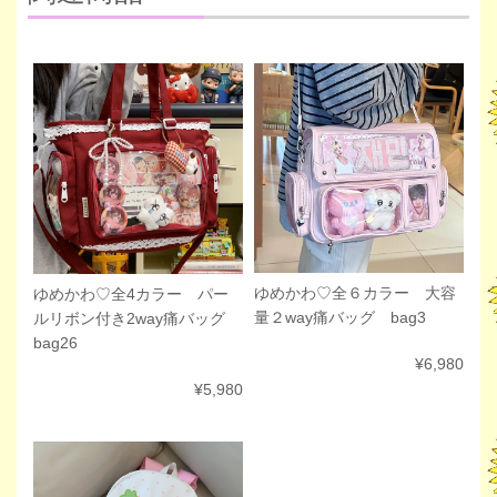
ゆめかわ♡全６カラー 大容
ゆめかわ♡全4カラー パー
量２way痛バッグ bag3
ルリボン付き2way痛バッグ
bag26
¥6,980
¥5,980