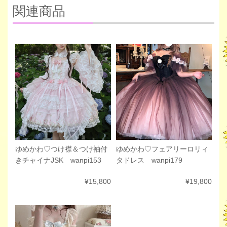
関連商品
ゆめかわ♡フェアリーロリィ
ゆめかわ♡つけ襟＆つけ袖付
タドレス wanpi179
きチャイナJSK wanpi153
¥19,800
¥15,800