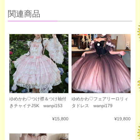
関連商品
ゆめかわ♡フェアリーロリィ
ゆめかわ♡つけ襟＆つけ袖付
タドレス wanpi179
きチャイナJSK wanpi153
¥19,800
¥15,800