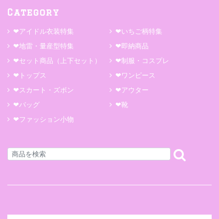
Category
❤アイドル衣装特集
❤いちご柄特集
❤地雷・量産型特集
❤即納商品
❤セット商品（上下セット）
❤制服・コスプレ
❤トップス
❤ワンピース
❤スカート・ズボン
❤アウター
❤バッグ
❤靴
❤ファッション小物