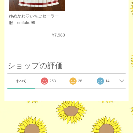
ゆめかわ♡いちごセーラー
服 seifuku99
¥7,980
ショップの評価
すべて
253
28
14