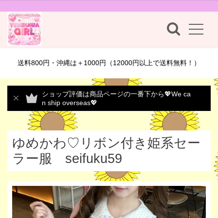
送料800円・沖縄は＋1000円（12000円以上で送料無料！）
ショップ評価は商品ページの一番下から💖We ca
n ship overseas💖
ゆめかわ♡リボン付き姫系セー
ラー服 seifuku59