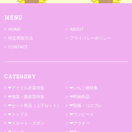
MENU
HOME
ABOUT
特定商取引法
プライバシーポリシー
CONTACT
Category
❤アイドル衣装特集
❤いちご柄特集
❤地雷・量産型特集
❤即納商品
❤セット商品（上下セット）
❤制服・コスプレ
❤トップス
❤ワンピース
❤スカート・ズボン
❤アウター
❤バッグ
❤靴