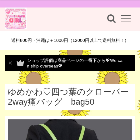
送料800円・沖縄は＋1000円（12000円以上で送料無料！）
ショップ評価は商品ページの一番下から💖We ca
n ship overseas💖
ゆめかわ♡四つ葉のクローバー
2way痛バッグ bag50