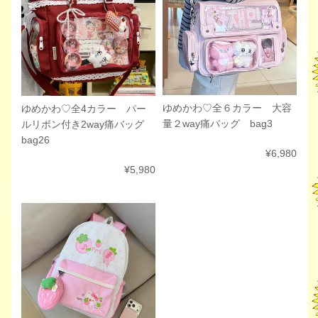
ゆめかわ♡全６カラー 大容
ゆめかわ♡全4カラー パー
量２way痛バッグ bag3
ルリボン付き2way痛バッグ
bag26
¥6,980
¥5,980