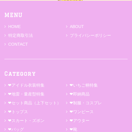
MENU
HOME
ABOUT
特定商取引法
プライバシーポリシー
CONTACT
Category
❤アイドル衣装特集
❤いちご柄特集
❤地雷・量産型特集
❤即納商品
❤セット商品（上下セット）
❤制服・コスプレ
❤トップス
❤ワンピース
❤スカート・ズボン
❤アウター
❤バッグ
❤靴