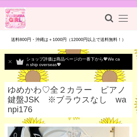
送料800円・沖縄は＋1000円（12000円以上で送料無料！）
ショップ評価は商品ページの一番下から💖We ca
n ship overseas💖
ゆめかわ♡全２カラー ピアノ
鍵盤JSK ※ブラウスなし wa
npi176