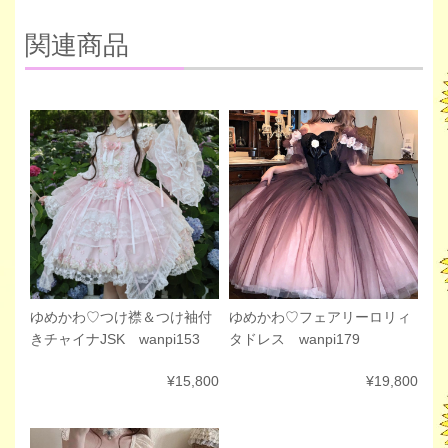
関連商品
ゆめかわ♡フェアリーロリィ
ゆめかわ♡つけ襟＆つけ袖付
タドレス wanpi179
きチャイナJSK wanpi153
¥19,800
¥15,800