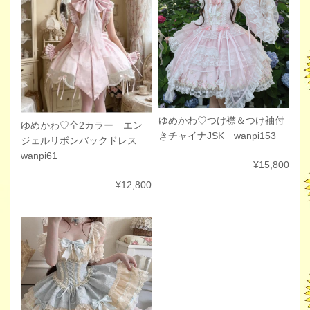
ゆめかわ♡つけ襟＆つけ袖付
ゆめかわ♡全2カラー エン
きチャイナJSK wanpi153
ジェルリボンバックドレス
wanpi61
¥15,800
¥12,800