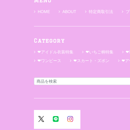
MENU
HOME
ABOUT
特定商取引法
プ
Category
❤アイドル衣装特集
❤いちご柄特集
❤
❤ワンピース
❤スカート・ズボン
❤ア