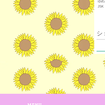
ゆめ
JSK
シ