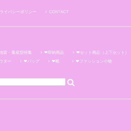
ライバシーポリシー
CONTACT
地雷・量産型特集
❤即納商品
❤セット商品（上下セット）
ウター
❤バッグ
❤靴
❤ファッション小物