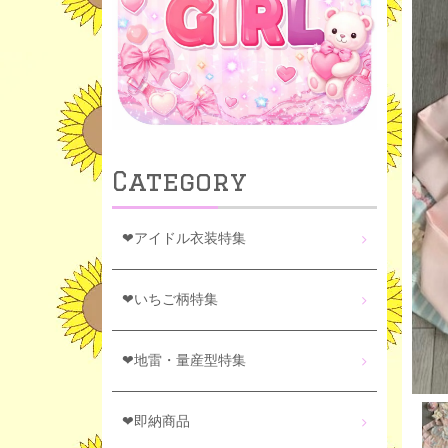
Category
❤アイドル衣装特集
❤いちご柄特集
❤地雷・量産型特集
❤即納商品