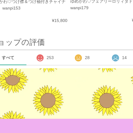
ゆめかわ♡フェアリーロリィタ
かわ♡つけ襟＆つけ袖付きチャイナ
wanpi179
 wanpi153
¥15,800
ョップの評価
すべて
253
28
14