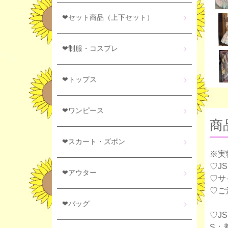
❤セット商品（上下セット）
❤制服・コスプレ
❤トップス
❤ワンピース
商
❤スカート・ズボン
※実
♡J
❤アウター
♡サ
♡ご
❤バッグ
♡J
S：