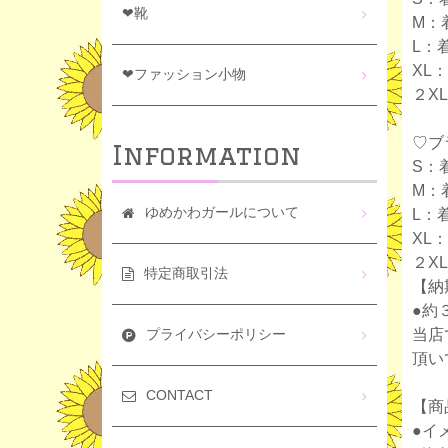
❤靴
M：
L：
XL
❤ファッション小物
２X
♡ブ
Information
S：
M：
ゆめかわガールについて
L：
XL
２X
特定商取引法
【納
●約
当店
プライバシーポリシー
頂い
CONTACT
【商
●イ