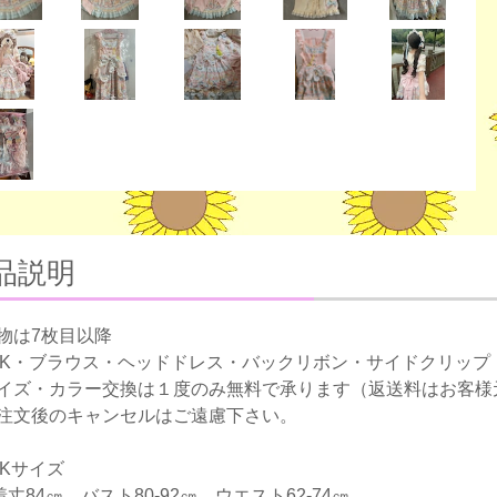
品説明
物は7枚目以降
SK・ブラウス・ヘッドドレス・バックリボン・サイドクリップ
イズ・カラー交換は１度のみ無料で承ります（返送料はお客様
注文後のキャンセルはご遠慮下さい。
SKサイズ
着丈84㎝ バスト80-92㎝ ウエスト62-74㎝