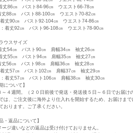
着丈86㎝ バスト84-96㎝ ウエスト66-78㎝
着丈88㎝ バスト88-100㎝ ウエスト70-82㎝
：着丈90㎝ バスト92-104㎝ ウエスト74-86㎝
L：着丈92㎝ バスト96-108㎝ ウエスト78-90㎝
ラウスサイズ
着丈54㎝ バスト90㎝ 肩幅34㎝ 袖丈26㎝
着丈55㎝ バスト94㎝ 肩幅35㎝ 袖丈27㎝
着丈56㎝ バスト98㎝ 肩幅36㎝ 袖丈28㎝
：着丈57㎝ バスト102㎝ 肩幅37㎝ 袖丈29㎝
L：着丈57㎝ バスト106㎝ 肩幅38㎝ 袖丈30㎝
期について】
３～４週間。（２０日前後で発送・発送後５日～６日でお届け
では、ご注文後に海外より仕入れを開始するため、お届けまで
ております。ご了承ください。
品・返品について】
メージ違いなどの返品は受け付けておりません。