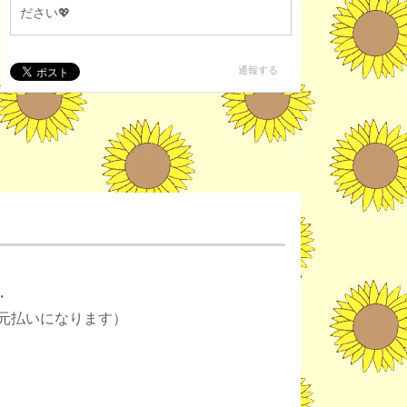
ださい💖
通報する
・
元払いになります）