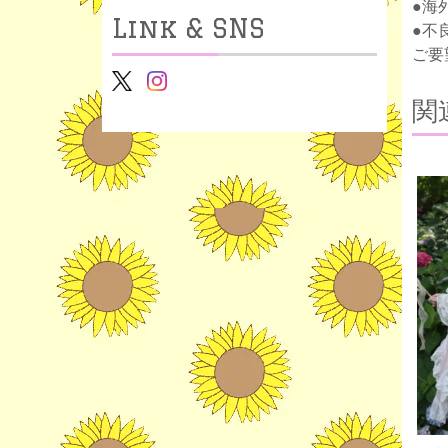
●海
Link & SNS
●不
ご要
関