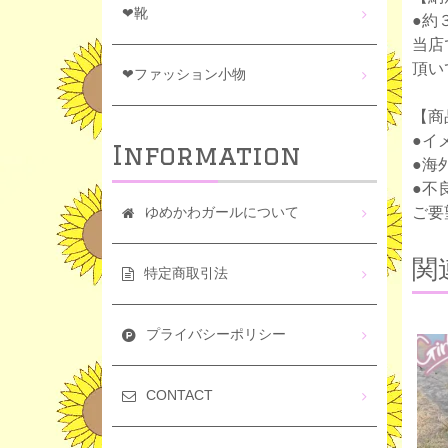
❤靴
●約
当店
頂い
❤ファッション小物
【商
●イ
Information
●海
●不
ご要
ゆめかわガールについて
関
特定商取引法
プライバシーポリシー
CONTACT