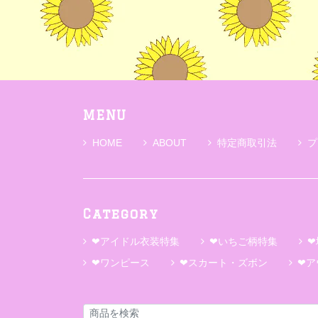
MENU
HOME
ABOUT
特定商取引法
プ
Category
❤アイドル衣装特集
❤いちご柄特集
❤
❤ワンピース
❤スカート・ズボン
❤ア