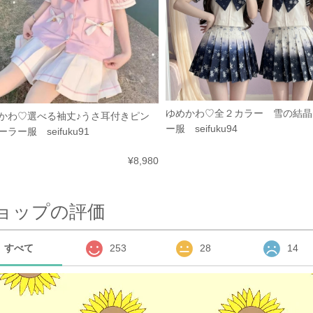
ゆめかわ♡全２カラー 雪の結晶
かわ♡選べる袖丈♪うさ耳付きピン
ー服 seifuku94
ラー服 seifuku91
¥8,980
ョップの評価
すべて
253
28
14