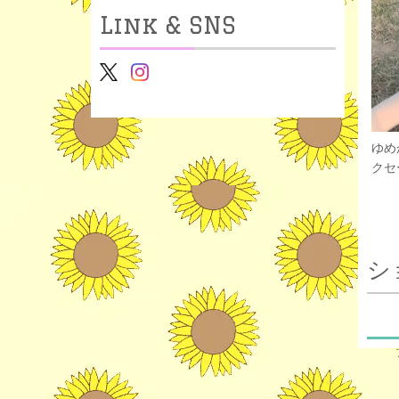
Link & SNS
ゆめ
クセー
シ