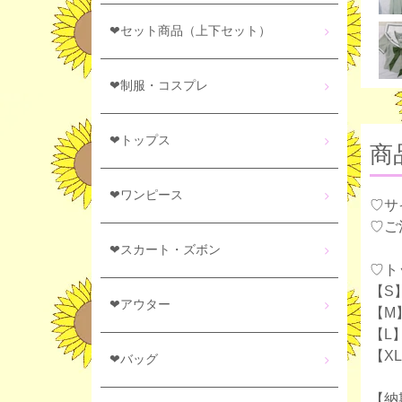
❤セット商品（上下セット）
❤制服・コスプレ
❤トップス
商
❤ワンピース
♡サ
♡ご
❤スカート・ズボン
♡ト
【S】
❤アウター
【M
【L】
【XL
❤バッグ
【納