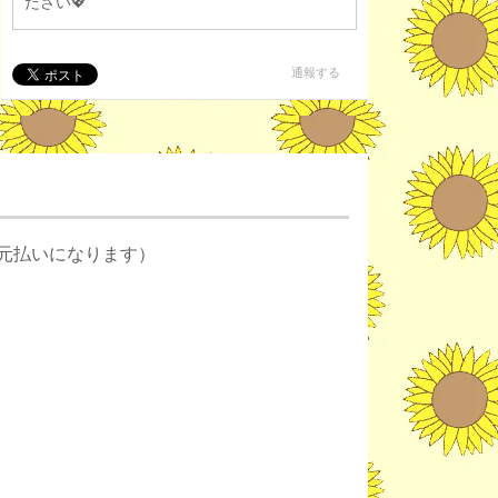
ださい💖
通報する
元払いになります）