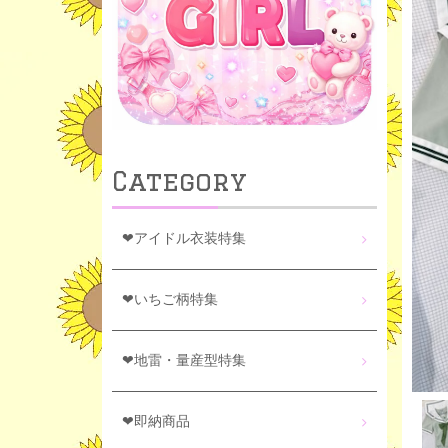
Category
❤アイドル衣装特集
❤いちご柄特集
❤地雷・量産型特集
❤即納商品