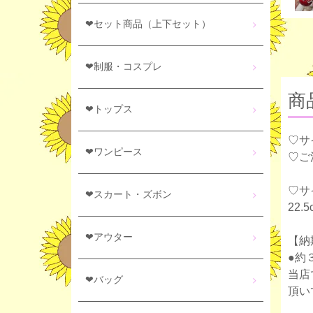
❤セット商品（上下セット）
❤制服・コスプレ
商
❤トップス
♡サ
❤ワンピース
♡ご
♡サ
❤スカート・ズボン
22.
❤アウター
【納
●約
当店
❤バッグ
頂い