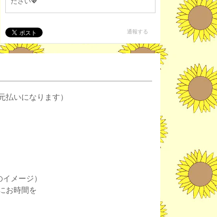
ださい💖
通報する
元払いになります）
のイメージ）
にお時間を