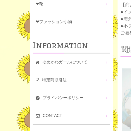
❤靴
【商
●イ
●海
❤ファッション小物
●不
ご要
Information
関
ゆめかわガールについて
特定商取引法
プライバシーポリシー
CONTACT