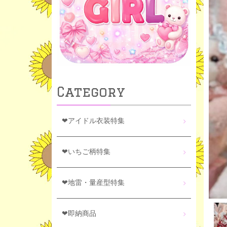
Category
❤アイドル衣装特集
❤いちご柄特集
❤地雷・量産型特集
❤即納商品