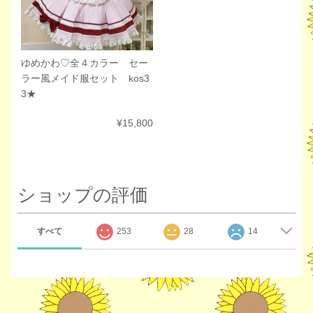
ゆめかわ♡全４カラー セー
ラー風メイド服セット kos3
3★
¥15,800
ショップの評価
すべて
253
28
14