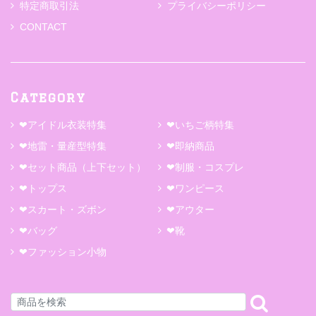
特定商取引法
プライバシーポリシー
CONTACT
Category
❤アイドル衣装特集
❤いちご柄特集
❤地雷・量産型特集
❤即納商品
❤セット商品（上下セット）
❤制服・コスプレ
❤トップス
❤ワンピース
❤スカート・ズボン
❤アウター
❤バッグ
❤靴
❤ファッション小物