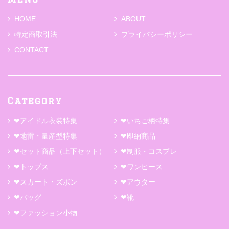
HOME
ABOUT
特定商取引法
プライバシーポリシー
CONTACT
Category
❤アイドル衣装特集
❤いちご柄特集
❤地雷・量産型特集
❤即納商品
❤セット商品（上下セット）
❤制服・コスプレ
❤トップス
❤ワンピース
❤スカート・ズボン
❤アウター
❤バッグ
❤靴
❤ファッション小物