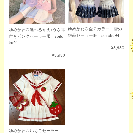
ゆめかわ♡全２カラー 雪の
ゆめかわ♡選べる袖丈♪うさ耳
結晶セーラー服 seifuku94
付きピンクセーラー服 seifu
ku91
¥8,980
¥8,980
ゆめかわ♡いちごセーラー