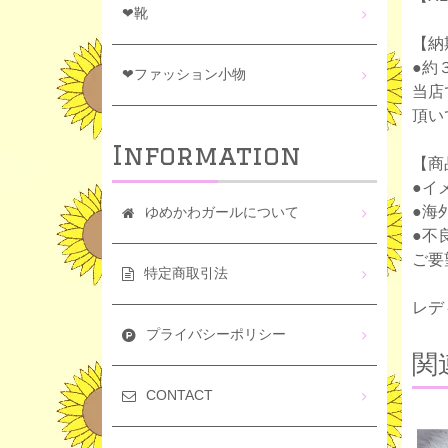
❤靴
【納
●約
❤ファッション小物
当店
頂い
Information
【商
●イ
●海
ゆめかわガールについて
●不
ご要
特定商取引法
レデ
プライバシーポリシー
関
CONTACT