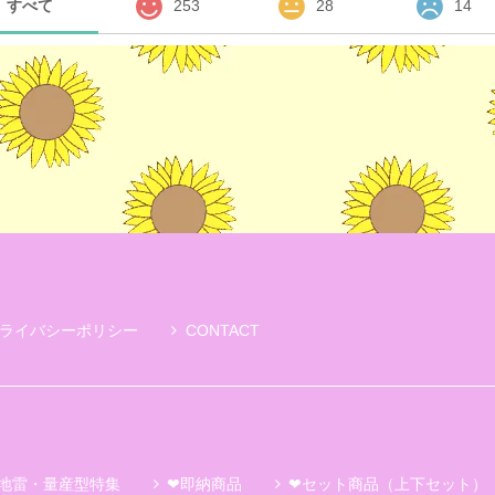
すべて
253
28
14
ライバシーポリシー
CONTACT
地雷・量産型特集
❤即納商品
❤セット商品（上下セット）