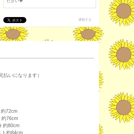
ださい💖
通報する
元払いになります）
約72cm
約76cm
ト約80cm
スト約84cm