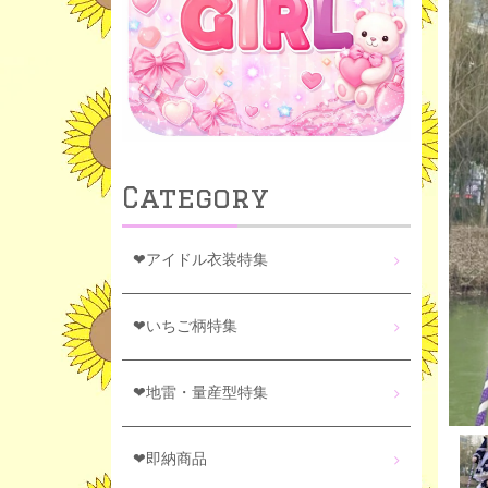
Category
❤アイドル衣装特集
❤いちご柄特集
❤地雷・量産型特集
❤即納商品