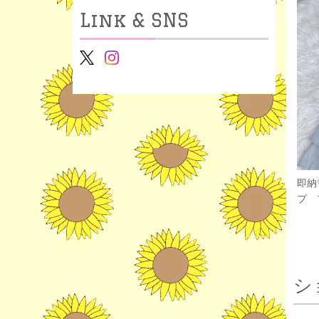
Link & SNS
即納
プ 
シ