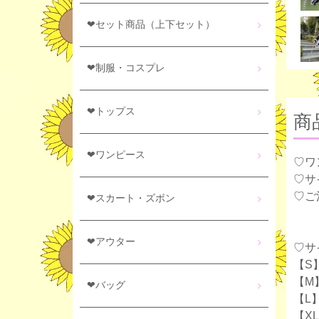
❤セット商品（上下セット）
❤制服・コスプレ
❤トップス
商
❤ワンピース
♡ワ
♡サ
♡ご
❤スカート・ズボン
❤アウター
♡サ
【S
【M
❤バッグ
【L】
【XL