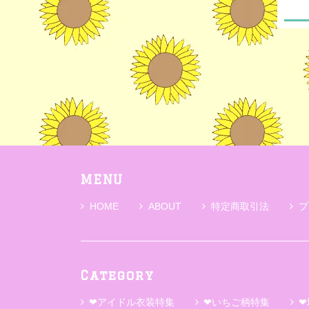
MENU
HOME
ABOUT
特定商取引法
プ
Category
❤アイドル衣装特集
❤いちご柄特集
❤