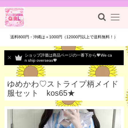
送料800円・沖縄は＋1000円（12000円以上で送料無料！）
ショップ評価は商品ページの一番下から💖We ca
n ship overseas💖
ゆめかわ♡ストライプ柄メイド
服セット kos65★