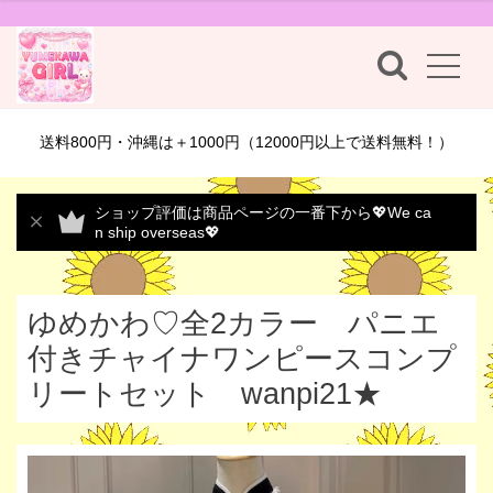
送料800円・沖縄は＋1000円（12000円以上で送料無料！）
ショップ評価は商品ページの一番下から💖We ca
n ship overseas💖
ゆめかわ♡全2カラー パニエ
付きチャイナワンピースコンプ
リートセット wanpi21★