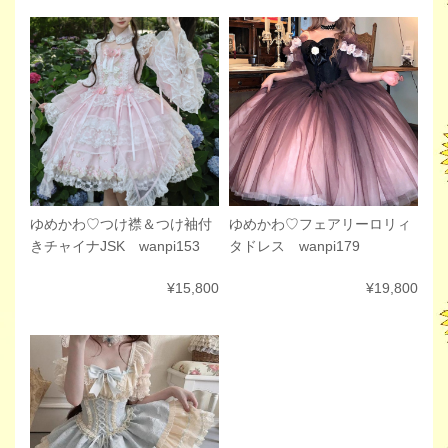
ゆめかわ♡フェアリーロリィ
ゆめかわ♡つけ襟＆つけ袖付
タドレス wanpi179
きチャイナJSK wanpi153
¥19,800
¥15,800