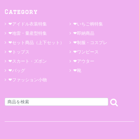
Category
❤アイドル衣装特集
❤いちご柄特集
❤地雷・量産型特集
❤即納商品
❤セット商品（上下セット）
❤制服・コスプレ
❤トップス
❤ワンピース
❤スカート・ズボン
❤アウター
❤バッグ
❤靴
❤ファッション小物