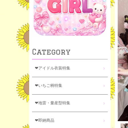
Category
❤アイドル衣装特集
❤いちご柄特集
❤地雷・量産型特集
❤即納商品