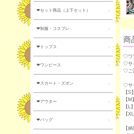
❤セット商品（上下セット）
❤制服・コスプレ
商
❤トップス
♡ワ
♡サ
❤ワンピース
♡ご
❤スカート・ズボン
♡サ
【S】
【M】
❤アウター
【L】
【XL
❤バッグ
【納