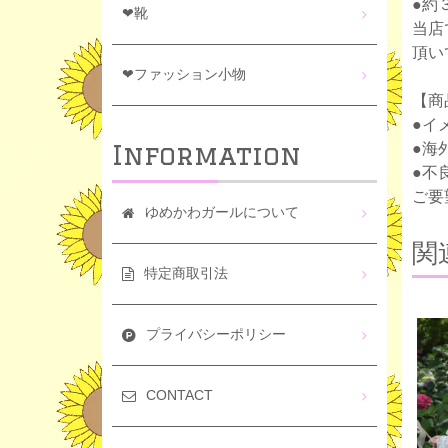
●約
❤靴
当店
頂い
❤ファッション小物
【商
●イ
Information
●海
●不
ご要
ゆめかわガールについて
関
特定商取引法
プライバシーポリシー
CONTACT