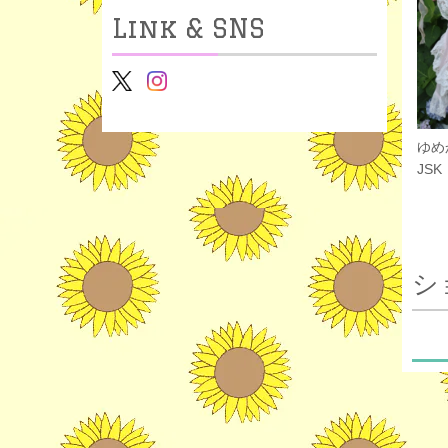
Link & SNS
ゆめ
JSK
シ