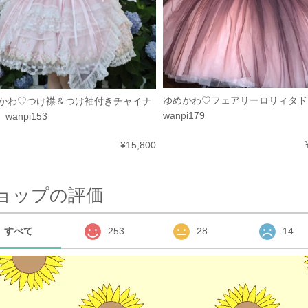
ゆめかわ♡フェアリーロリィタ
かわ♡つけ襟＆つけ袖付きチャイナ
wanpi179
 wanpi153
¥15,800
ョップの評価
すべて
253
28
14